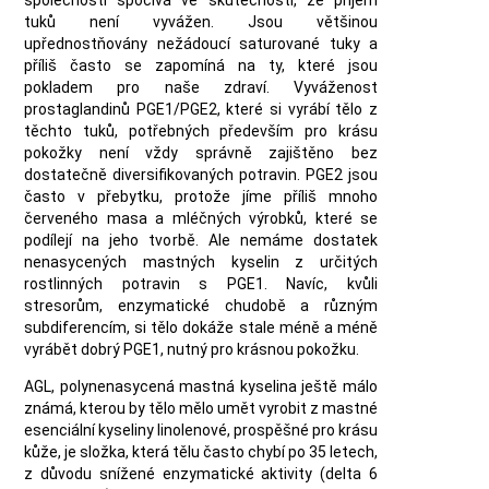
společnosti spočívá ve skutečnosti, že příjem
tuků není vyvážen. Jsou většinou
upřednostňovány nežádoucí saturované tuky a
příliš často se zapomíná na ty, které jsou
pokladem pro naše zdraví. Vyváženost
prostaglandinů PGE1/PGE2, které si vyrábí tělo z
těchto tuků, potřebných především pro krásu
pokožky není vždy správně zajištěno bez
dostatečně diversifikovaných potravin. PGE2 jsou
často v přebytku, protože jíme příliš mnoho
červeného masa a mléčných výrobků, které se
podílejí na jeho tvorbě. Ale nemáme dostatek
nenasycených mastných kyselin z určitých
rostlinných potravin s PGE1. Navíc, kvůli
stresorům, enzymatické chudobě a různým
subdiferencím, si tělo dokáže stale méně a méně
vyrábět dobrý PGE1, nutný pro krásnou pokožku.
AGL, polynenasycená mastná kyselina ještě málo
známá, kterou by tělo mělo umět vyrobit z mastné
esenciální kyseliny linolenové, prospěšné pro krásu
kůže, je složka, která tělu často chybí po 35 letech,
z důvodu snížené enzymatické aktivity (delta 6