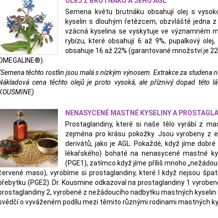
OLEJ Z BRUTNÁKU A JEHO AGL
Semena květu brutnáku obsahují olej s vyso
kyselin s dlouhým řetězcem, obzvláště jedna z 
vzácná kyselina se vyskytuje ve významném m
rybízu, které obsahují 6 až 9%, pupalkový olej
obsahuje 16 až 22% (garantované množství je 22%
OMEGALINE®).
“Semena těchto rostlin jsou malá s nízkým výnosem. Extrakce za studena n
Nákladová cena těchto olejů je proto vysoká, ale příznivý dopad této l
KOUSMINE)
NENASYCENÉ MASTNÉ KYSELINY A PROSTAGL
Prostaglandiny, které si naše tělo vyrábí z m
zejména pro krásu pokožky. Jsou vyrobeny z e
derivátů, jako je AGL. Pokaždé, když jíme dobré
lékařského) bohaté na nenasycené mastné kyse
(PGE1), zatímco když jíme příliš mnoho „nežádoucí
červené maso), vyrobíme si prostaglandiny, které I když nejsou špatné
přebytku (PGE2). Dr. Kousmine odkazoval na prostaglandiny 1 vyrobené
prostaglandiny 2, vyrobené z nežádoucího nadbytku mastných kyselin n
svědčí o vyváženém podílu mezi těmito různými rodinami mastných ky