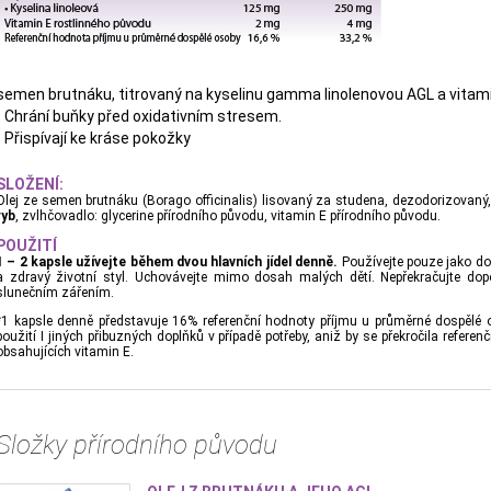
semen brutnáku, titrovaný na kyselinu gamma linolenovou AGL a vitami
- Chrání buňky před oxidativním stresem.
- Přispívají ke kráse pokožky
SLOŽENÍ:
Olej ze semen brutnáku (Borago officinalis) lisovaný za studena, dezodorizovaný,
ryb
, zvlhčovadlo: glycerine přírodního původu, vitamin E přírodního původu.
POUŽITÍ
1 – 2 kapsle užívejte během dvou hlavních jídel denně.
Používejte pouze jako do
a zdravý životní styl. Uchovávejte mimo dosah malých dětí. Nepřekračujte dop
slunečním zářením.
*1 kapsle denně představuje 16% referenční hodnoty příjmu u průměrné dospělé 
použití I jiných přibuzných doplňků v případě potřeby, aniž by se překročila referen
obsahujících vitamin E.
Složky přírodního původu