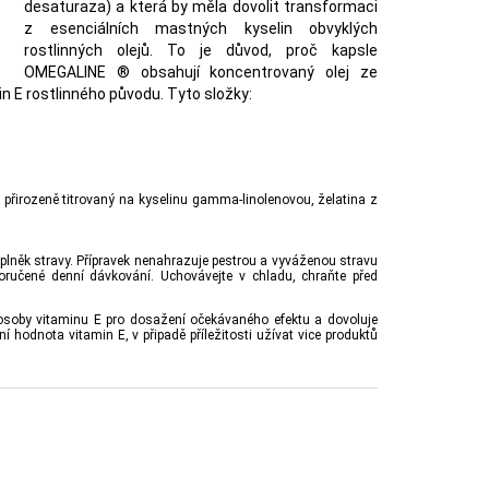
desaturaza) a která by měla dovolit transformaci
z esenciálních mastných kyselin obvyklých
rostlinných olejů. To je důvod, proč kapsle
OMEGALINE ® obsahují koncentrovaný olej ze
n E rostlinného původu. Tyto složky:
 přirozeně titrovaný na kyselinu gamma-linolenovou, želatina z
plněk stravy. Přípravek nenahrazuje pestrou a vyváženou stravu
oručené denní dávkování. Uchovávejte v chladu, chraňte před
osoby vitaminu E pro dosažení očekávaného efektu a dovoluje
ční hodnota vitamin E, v připadě příležitosti užívat vice produktů