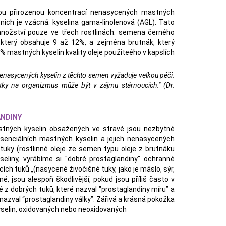
kou přirozenou koncentrací nenasycených mastných
nich je vzácná: kyselina gama-linolenová (AGL). Tato
nožství pouze ve třech rostlinách: semena černého
, který obsahuje 9 až 12%, a zejména brutnák, který
 mastných kyselin kvality oleje použiteého v kapslích
enasycených kyselin z těchto semen vyžaduje velkou péči.
átky na organizmus může být v zájmu stárnoucích." (Dr.
ANDINY
astných kyselin obsažených ve stravě jsou nezbytné
senciálních mastných kyselin a jejich nenasycených
 tuky (rostlinné oleje ze semen typu oleje z brutnáku
liny, vyrábíme si "dobré prostaglandiny" ochranné
ch tuků „(nasycené živočišné tuky, jako je máslo, sýr,
, jsou alespoň škodlivější, pokud jsou příliš často v
 z dobrých tuků, které nazval "prostaglandiny míru” a
azval “prostaglandiny války”. Zářivá a krásná pokožka
selin, oxidovaných nebo neoxidovaných