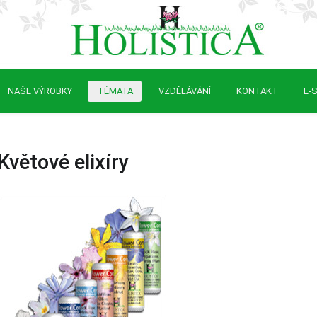
NAŠE VÝROBKY
TÉMATA
VZDĚLÁVÁNÍ
KONTAKT
E-
Květové elixíry