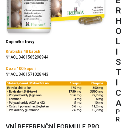
E
R
H
O
L
Doplněk stravy
I
Krabička 48 kapslí
N° ACL 3401565298944
S
Dóza 100 kapslí
T
N° ACL 3401571028443
I
C
A
P
R
VNÍ REFERENČNÍ FORMULE PRO