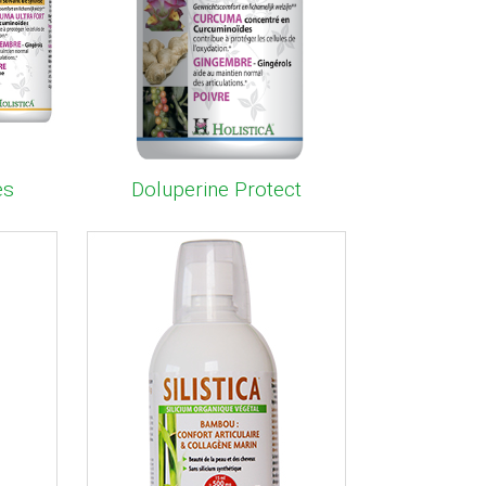
es
Doluperine Protect