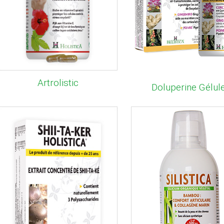
Artrolistic
Doluperine Gélul